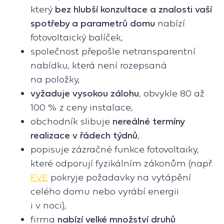
který
bez hlubší konzultace a znalosti vaší
spotřeby a parametrů domu
nabízí
fotovoltaický balíček,
společnost přepošle netransparentní
nabídku, která není rozepsaná
na položky,
vyžaduje vysokou zálohu
, obvykle 80 až
100 % z ceny instalace,
obchodník slibuje
nereálné termíny
realizace v řádech týdnů
,
popisuje zázračné funkce fotovoltaiky,
které odporují fyzikálním zákonům (např.
FVE
pokryje požadavky na vytápění
celého domu nebo vyrábí energii
i v noci),
firma
nabízí velké množství druhů