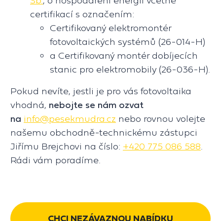
certifikací s označením:
Certifikovaný elektromontér
fotovoltaických systémů (26-014-H)
a Certifikovaný montér dobíjecích
stanic pro elektromobily (26-036-H).
Pokud nevíte, jestli je pro vás fotovoltaika
vhodná,
nebojte se nám ozvat
na
info@pesekmudra.cz
nebo rovnou volejte
našemu obchodně-technickému zástupci
Jiřímu Brejchovi na číslo:
+420 775 086 588
.
Rádi vám poradíme.
CHCI NEZÁVAZNOU NABÍDKU