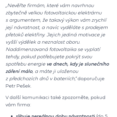
„Nevěřte firmám, které vám navrhnou
zbytečně velkou fotovoltaickou elektrárnu
s argumentem, že takový výkon vám zrychlí
její návratnost, a navíc vyděláte s prodejem
přetoků elektřiny. Jejich jediná motivace je
vyšší výdělek a neznalost oboru.
Naddimenzovaná fotovoltaika se vyplatí
tehdy, pokud potřebujete pokrýt svou
spotřebu energie
ve dnech, kdy je slunečního
záření málo
, a máte ji uloženou
z předchozích dnů v bateriích,“
doporučuje
Petr Pešek.
V další komunikaci také zpozorněte, pokud
vám firma:
slibuje nereálnou dobu návratnosti
(do 5