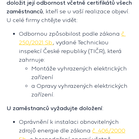
doložit její odbornost včetně certifikátů všech
zaměstnanců
, kteří se u vaší realizace objeví.
U celé firmy chtějte vidět:
Odbornou způsobilost podle zákona
č.
250/2021 Sb.
, vydané Technickou
inspekcí České republiky (TIČR), která
zahrnuje:
Montáže vyhrazených elektrických
zařízení
a Opravy vyhrazených elektrických
zařízení.
U zaměstnanců vyžadujte doložení
:
Oprávnění k instalaci obnovitelných
zdrojů energie dle zákona
č. 406/2000
Sb.
, o hospodaření energií včetně