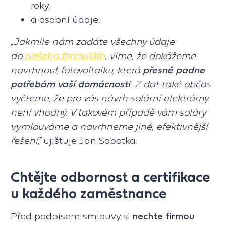
roky,
a osobní údaje.
„Jakmile nám zadáte všechny údaje
do
našeho formuláře
, víme, že dokážeme
navrhnout fotovoltaiku, která
přesně padne
potřebám vaší domácnosti
. Z dat také občas
vyčteme, že pro vás návrh solární elektrárny
není vhodný. V takovém případě vám soláry
vymlouváme a navrhneme jiné, efektivnější
řešení,“
ujišťuje Jan Sobotka.
Chtějte odbornost a certifikace
u každého zaměstnance
Před podpisem smlouvy si
nechte firmou