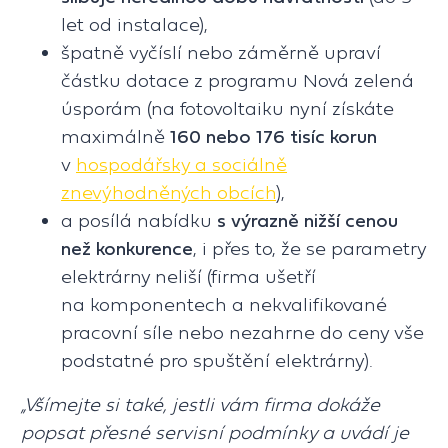
let od instalace),
špatně vyčíslí nebo záměrně upraví
částku dotace z programu Nová zelená
úsporám (na fotovoltaiku nyní získáte
maximálně
160 nebo 176 tisíc korun
v
hospodářsky a sociálně
znevýhodněných obcích
),
a posílá nabídku
s výrazně nižší cenou
než konkurence
, i přes to, že se parametry
elektrárny neliší (firma ušetří
na komponentech a nekvalifikované
pracovní síle nebo nezahrne do ceny vše
podstatné pro spuštění elektrárny).
„Všímejte si také, jestli vám firma dokáže
popsat přesné servisní podmínky a uvádí je