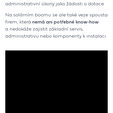
administrativní úkony jako žádosti o dotace.
Na solárním boomu se ale také veze spousta
firem, která
nemá ani potřebné know-how
a nedokáže zajistit základní servis,
administrativu nebo komponenty k instalaci.