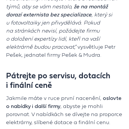
týmů, aby se vám nestalo,
že na montáž
dorazí externista bez specializace
, který si
u fotovoltaiky jen přivydělává. Pokud
na stránkách nevisí, požádejte firmu
o doložení expertízy lidí, kteří na vaší
elektrárně budou pracovat,“
vysvětluje Petr
Pešek, jednatel firmy Pešek & Mudra.
Pátrejte po servisu, dotacích
i finální ceně
Jakmile máte v ruce první nacenění,
oslovte
o nabídky i další firmy
, abyste je mohli
porovnat. V nabídkách se dívejte na proporce
elektrárny, slíbené dotace a finální cenu.