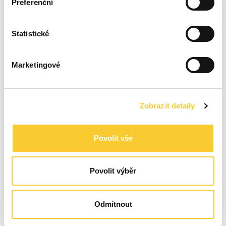
Preferenční
ujistěte se, jaké firma garantuje
produktové záruky i jejich vymahatelnost
Statistické
u výrobců technologií
a požadujte od ní
doložení předchozími zkušenostmi,
Marketingové
a ptejte se na
konkrétní formy servisu
.
„V Pešek & Mudra máme rozdělený servis
na záruční a pozáruční. Během 2leté záruky
Zobrazit detaily
u nás máte servis i výměnu komponent
na náš účet. Stačí, když fotovoltaiku správně
Povolit vše
používáte. Po uplynutí naší záruky vám
vyjednáme s dodavateli reklamaci
Povolit výběr
a opravíme, co je potřeba
. Náš servis bude
nadstandardní jako v záruce, ale práci už
zpoplatníme,“
objasňuje servisní procesy Petr
Odmítnout
Pešek.