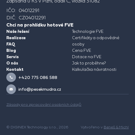
Zapsána u KS v Plzni, oddíl C, vložka 31082
IČO: 04012291
DIČ: CZ04012291
Chci na prohlídku hotové FVE
Naše řešení
Technologie FVE
Realizace
Certifikáty a odpovědné
FAQ
osoby
Blog
Cena FVE
Servis
Dotace na FVE
O nás
Jak to proběhne?
Kontakt
Kalkulačka návratnosti
+420 775 086 588
info@pesekmudra.cz
Zásady pro zpracování osobních údajů
© DIGINEX Technology s.r.o., 2026
Vytvořeno v
Beneš & Michl