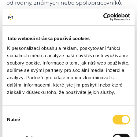
od rodiny, známých nebo spolupracovníků.
U posledních 3 favoritů doporučujeme:
důkladnou rešerši technologií
a komponentů
, které používají,
Tato webová stránka používá cookies
prostudování nezávislých recenzí
K personalizaci obsahu a reklam, poskytování funkcí
na portálech
Refsite
,
Google reviews
sociálních médií a analýze naší návštěvnosti využíváme
a
Firmy.cz
,
soubory cookie. Informace o tom, jak náš web používáte,
dohledání firem na portálu
Solární
sdílíme se svými partnery pro sociální média, inzerci a
asociace
a v obchodním rejstříku, abyste
analýzy. Partneři tyto údaje mohou zkombinovat s
věděli, jak dlouho už fungují na trhu,
dalšími informacemi, které jste jim poskytli nebo které
získali v důsledku toho, že používáte jejich služby.
ověření, jestli je elektrárna
do budoucna
rozšiřitelná
nebo jestli firma pracuje
na jejím vylepšování i po realizaci,
Výběr
požadujte také zaslání smlouvy
ještě
Nutné
souhlasu
před jejím podpisem, abyste měli čas ji
prostudovat,