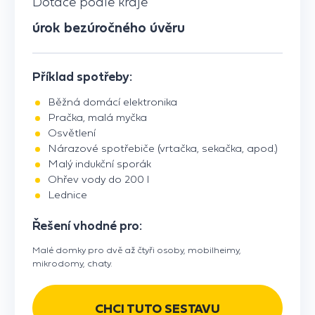
Dotace podle kraje
úrok bezúročného úvěru
Příklad spotřeby:
Běžná domácí elektronika
Pračka, malá myčka
Osvětlení
Nárazové spotřebiče (vrtačka, sekačka, apod.)
Malý indukční sporák
Ohřev vody do 200 l
Lednice
Řešení vhodné pro:
Malé domky pro dvě až čtyři osoby, mobilheimy,
mikrodomy, chaty.
CHCI TUTO SESTAVU