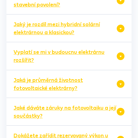
stavební povolení?
Jaký je rozdíl mezi hybridní solární
elektrárnou a klasickou?
Vyplatí se mi v budoucnu elektrárnu
rozšířit?
Jaká je průměrná životnost
fotovoltaické elektrárny?
Jaké dáváte záruky na fotovoltaiku a její
součástky?
Dokážete zařídit rezervovaný výkon u