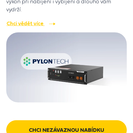
výkon při nabíjení i vybíjení a dlouho vám
vydrží.
Chci vědět více
CHCI NEZÁVAZNOU NABÍDKU