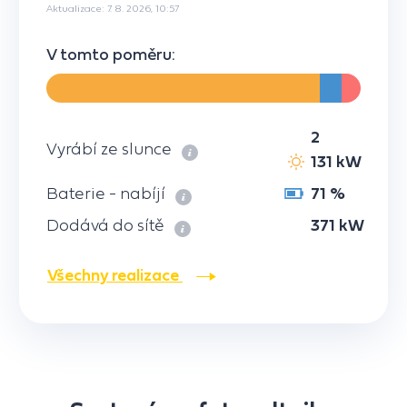
Aktualizace: 7. 8. 2026, 10:57
V tomto poměru:
2
Vyrábí ze slunce
131 kW
Baterie - nabíjí
71 %
Dodává do sítě
371 kW
Všechny realizace