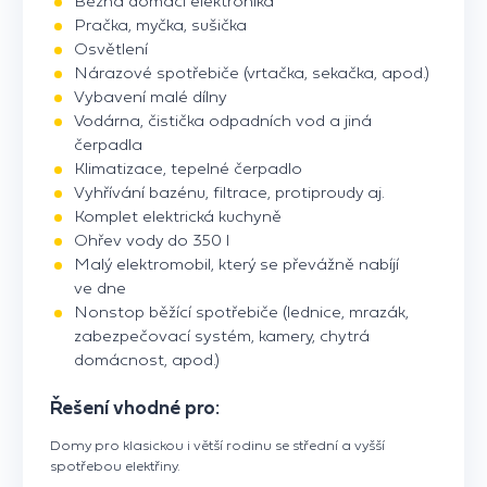
Běžná domácí elektronika
Pračka, myčka, sušička
Osvětlení
Nárazové spotřebiče (vrtačka, sekačka, apod.)
Vybavení malé dílny
Vodárna, čistička odpadních vod a jiná
čerpadla
Klimatizace, tepelné čerpadlo
Vyhřívání bazénu, filtrace, protiproudy aj.
Komplet elektrická kuchyně
Ohřev vody do 350 l
Malý elektromobil, který se převážně nabíjí
ve dne
Nonstop běžící spotřebiče (lednice, mrazák,
zabezpečovací systém, kamery, chytrá
domácnost, apod.)
Řešení vhodné pro:
Domy pro klasickou i větší rodinu se střední a vyšší
spotřebou elektřiny.