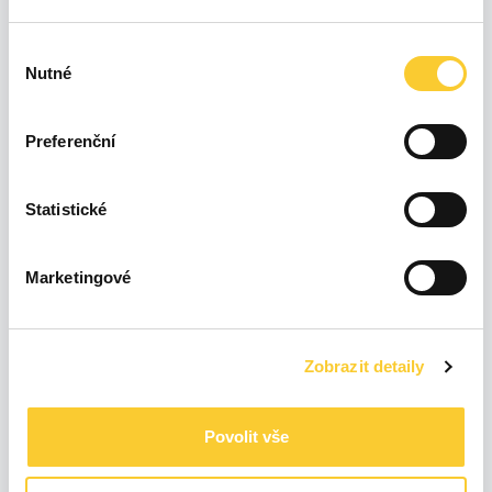
Výběr
9 %
2,38 kWh
Nutné
souhlasu
0 %
0 kWh
Posledních
24h
17 %
4,43 kWh
Preferenční
74 %
19,68 kWh
Statistické
9 %
15,36 kWh
Marketingové
0 %
0 kWh
Posledních
7d
24 %
42,05 kWh
67 %
115,21 kWh
Zobrazit detaily
Povolit vše
9 %
62,31 kWh
0 %
0 kWh