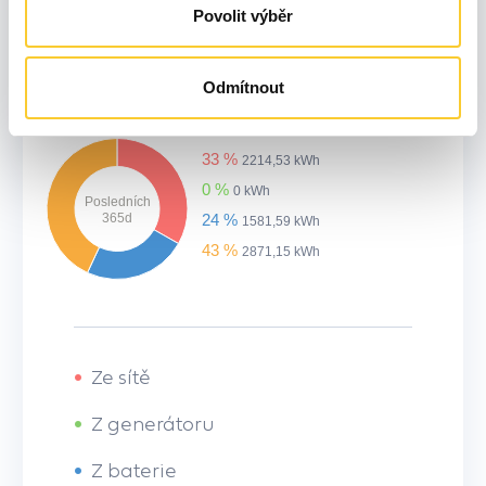
Posledních
Povolit výběr
30d
25 %
165,82 kWh
65 %
430,88 kWh
Odmítnout
33 %
2214,53 kWh
0 %
0 kWh
Posledních
365d
24 %
1581,59 kWh
43 %
2871,15 kWh
•
Ze sítě
•
Z generátoru
•
Z baterie