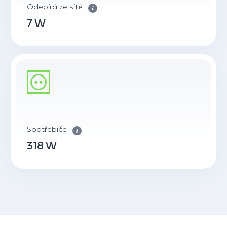
Odebírá ze sítě
7 W
Spotřebiče
318 W