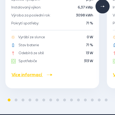
Instalovaný výkon:
6,37 kWp
I
Výroba za poslední rok:
3098 kWh
V
Pokrytí spotřeby:
71 %
P
Vyrábí ze slunce
0 W
Stav baterie
71 %
Odebírá ze sítě
13 W
Spotřebiče
313 W
Více informací