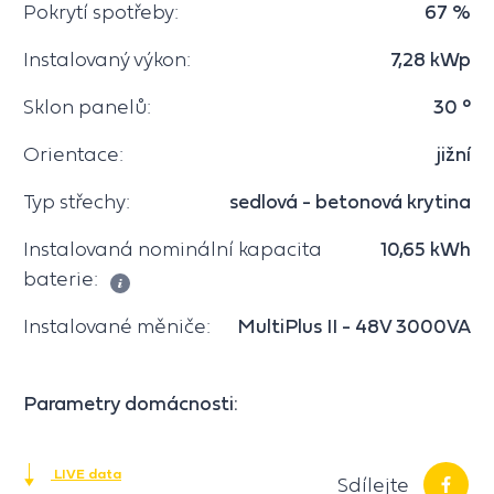
Pokrytí spotřeby:
67 %
Instalovaný výkon:
7,28 kWp
Sklon panelů:
30 °
Orientace:
jižní
Typ střechy:
sedlová - betonová krytina
Instalovaná nominální kapacita
10,65 kWh
baterie:
Instalované měniče:
MultiPlus II - 48V 3000VA
Parametry domácnosti:
LIVE data
Sdílejte