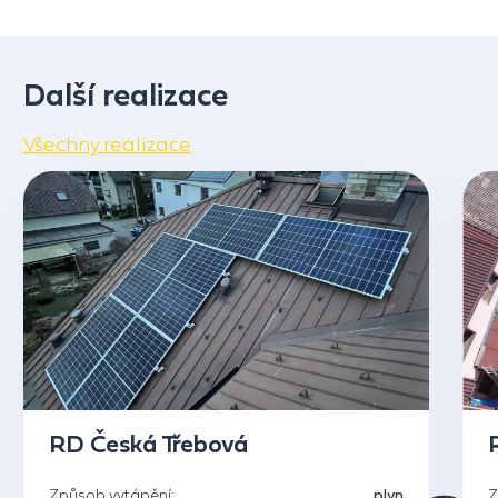
Další realizace
Všechny realizace
RD Česká Třebová
Způsob vytápění:
plyn
Z