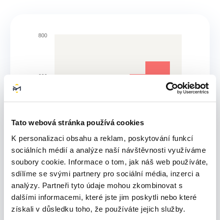
800
600
400
Tato webová stránka používá cookies
K personalizaci obsahu a reklam, poskytování funkcí
sociálních médií a analýze naší návštěvnosti využíváme
200
soubory cookie. Informace o tom, jak náš web používáte,
sdílíme se svými partnery pro sociální média, inzerci a
analýzy. Partneři tyto údaje mohou zkombinovat s
dalšími informacemi, které jste jim poskytli nebo které
0
Úno 26
Čvn 26
Čvc 26
Led 26
Bře 26
Dub 26
Kvě 26
Srp 26
získali v důsledku toho, že používáte jejich služby.