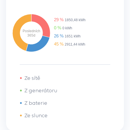
29 %
1850,48 kWh
0 %
0 kWh
Posledních
365d
26 %
1651 kWh
45 %
2911,44 kWh
•
Ze sítě
•
Z generátoru
•
Z baterie
•
Ze slunce