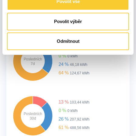
0 %
Povolit vše
0 kWh
Posledních
24h
15 %
6,35 kWh
65 %
26,75 kWh
Povolit výběr
Odmítnout
12 %
22,5 kWh
0 %
0 kWh
Posledních
7d
24 %
46,18 kWh
64 %
124,67 kWh
13 %
103,44 kWh
0 %
0 kWh
Posledních
30d
26 %
207,92 kWh
61 %
488,56 kWh