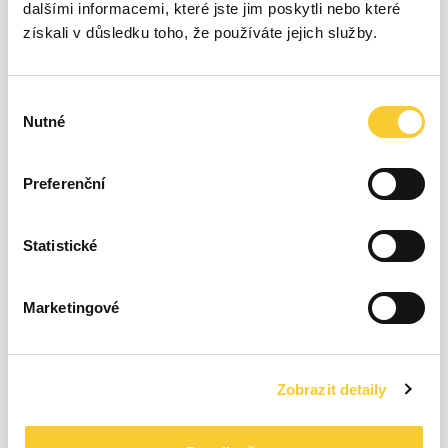
dalšími informacemi, které jste jim poskytli nebo které
získali v důsledku toho, že používáte jejich služby.
800
Výběr
Nutné
souhlasu
600
Preferenční
400
Statistické
200
Marketingové
0
Úno 26
Čvn 26
Čvc 26
Led 26
Bře 26
Dub 26
Kvě 26
Srp 26
Zobrazit detaily
19 %
7,94 kWh