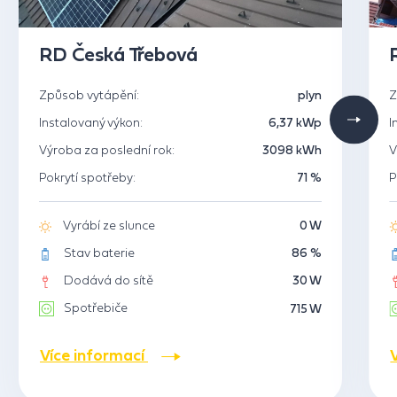
RD Česká Třebová
Způsob vytápění:
plyn
Z
Instalovaný výkon:
6,37 kWp
I
Výroba za poslední rok:
3098 kWh
V
Pokrytí spotřeby:
71 %
P
Vyrábí ze slunce
0 W
Stav baterie
86 %
Dodává do sítě
30 W
Spotřebiče
715 W
Více informací