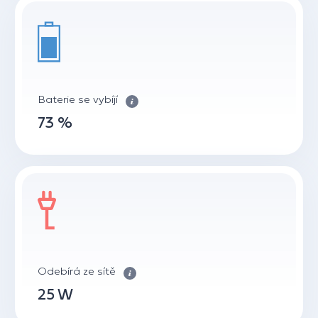
Baterie se vybíjí
73 %
Odebírá ze sítě
25 W