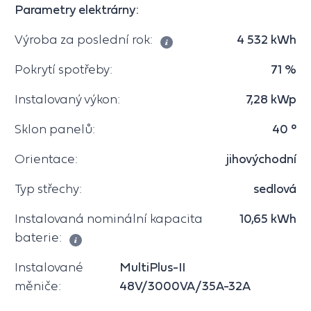
Parametry elektrárny:
Výroba za poslední rok:
4 532 kWh
Pokrytí spotřeby:
71 %
Instalovaný výkon:
7,28 kWp
Sklon panelů:
40 °
Orientace:
jihovýchodní
Typ střechy:
sedlová
Instalovaná nominální kapacita
10,65 kWh
baterie:
Instalované
MultiPlus-II
měniče:
48V/3000VA/35A-32A