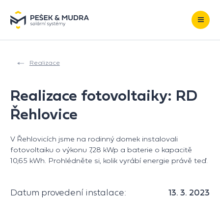
Přeskočit na obsah
Realizace
Realizace fotovoltaiky: RD
Řehlovice
V Řehlovicích jsme na rodinný domek instalovali
fotovoltaiku o výkonu 7,28 kWp a baterie o kapacitě
10,65 kWh. Prohlédněte si, kolik vyrábí energie právě teď.
Datum provedení instalace:
13. 3. 2023