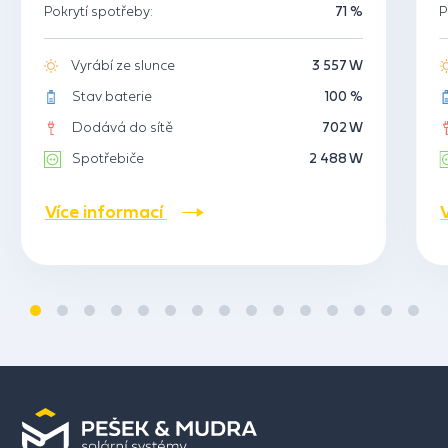
Pokrytí spotřeby:
71 %
P
Vyrábí ze slunce
3 557 W
Stav baterie
100 %
Dodává do sítě
702 W
Spotřebiče
2 488 W
Více informací