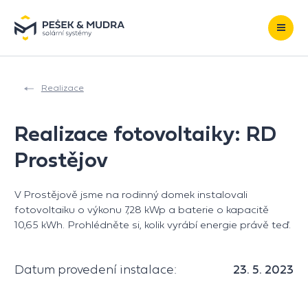
Přeskočit na obsah
Realizace
Realizace fotovoltaiky: RD
Prostějov
V Prostějově jsme na rodinný domek instalovali
fotovoltaiku o výkonu 7,28 kWp a baterie o kapacitě
10,65 kWh. Prohlédněte si, kolik vyrábí energie právě teď.
Datum provedení instalace:
23. 5. 2023