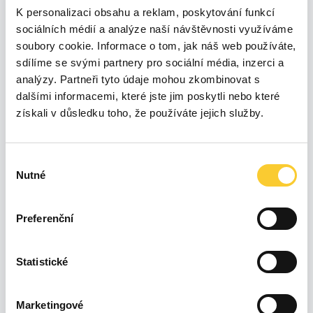
K personalizaci obsahu a reklam, poskytování funkcí
sociálních médií a analýze naší návštěvnosti využíváme
1500
soubory cookie. Informace o tom, jak náš web používáte,
sdílíme se svými partnery pro sociální média, inzerci a
1250
analýzy. Partneři tyto údaje mohou zkombinovat s
dalšími informacemi, které jste jim poskytli nebo které
1000
získali v důsledku toho, že používáte jejich služby.
750
Výběr
500
Nutné
souhlasu
250
Preferenční
0
Úno 26
Čvn 26
Čvc 26
Led 26
Bře 26
Dub 26
Kvě 26
Srp 26
Statistické
10 %
2,13 kWh
Marketingové