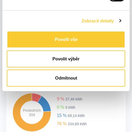
0 %
0 kWh
Posledních
24h
11 %
2,18 kWh
79 %
16,04 kWh
Zobrazit detaily
Povolit vše
9 %
11,62 kWh
0 %
0 kWh
Posledních
Povolit výběr
7d
15 %
19,84 kWh
76 %
97,43 kWh
Odmítnout
9 %
37,46 kWh
0 %
0 kWh
Posledních
30d
15 %
68,14 kWh
76 %
334,89 kWh