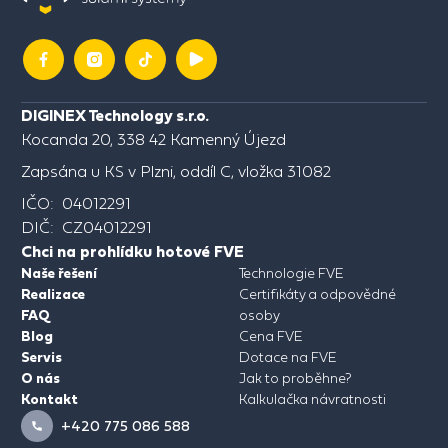
DIGINEX Technology s.r.o.
Kocanda 20, 338 42 Kamenný Újezd
Zapsána u KS v Plzni, oddíl C, vložka 31082
IČO: 04012291
DIČ: CZ04012291
Chci na prohlídku hotové FVE
Naše řešení
Technologie FVE
Realizace
Certifikáty a odpovědné
FAQ
osoby
Blog
Cena FVE
Servis
Dotace na FVE
O nás
Jak to proběhne?
Kontakt
Kalkulačka návratnosti
+420 775 086 588