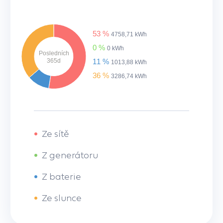
53 %
4758,71 kWh
0 %
0 kWh
Posledních
365d
11 %
1013,88 kWh
36 %
3286,74 kWh
•
Ze sítě
•
Z generátoru
•
Z baterie
•
Ze slunce