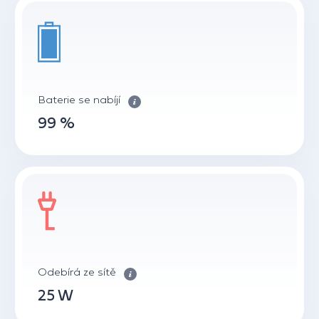
Baterie se nabíjí
99 %
Odebírá ze sítě
25 W