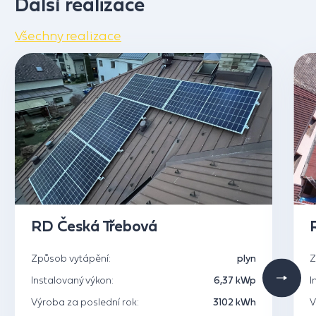
Další realizace
Všechny realizace
RD Česká Třebová
Způsob vytápění:
plyn
Z
Instalovaný výkon:
6,37 kWp
I
Výroba za poslední rok:
3102 kWh
V