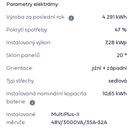
Parametry elektrárny:
Výroba za poslední rok:
4 291 kWh
Pokrytí spotřeby:
47 %
Instalovaný výkon:
7,28 kWp
Sklon panelů:
20 °
Orientace:
jižní + západní
Typ střechy:
sedlová
Instalovaná nominální kapacita
10,65 kWh
baterie:
Instalované
MultiPlus-II
měniče:
48V/3000VA/35A-32A