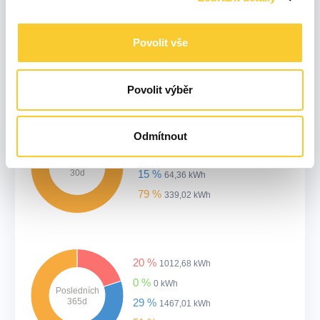
5 %
4,92 kWh
0 %
0 kWh
Posledních
Povolit vše
7d
16 %
16,17 kWh
79 %
79,21 kWh
Povolit výběr
6 %
24,9 kWh
Odmítnout
0 %
0 kWh
Posledních
30d
15 %
64,36 kWh
79 %
339,02 kWh
20 %
1012,68 kWh
0 %
0 kWh
Posledních
365d
29 %
1467,01 kWh