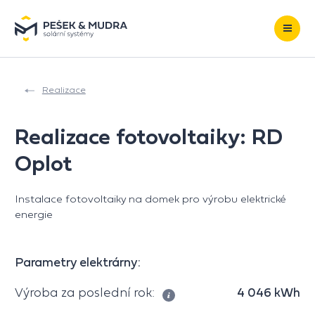
Přeskočit na obsah
Realizace
Realizace fotovoltaiky: RD
Oplot
Instalace fotovoltaiky na domek pro výrobu elektrické
energie
Parametry elektrárny:
Výroba za poslední rok:
4 046 kWh