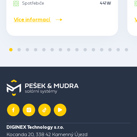
Spotřebiče
441 W
Více informací
DIGINEX Technology s.r.o.
Kocanda 20, 338 42 Kamenný Újezd