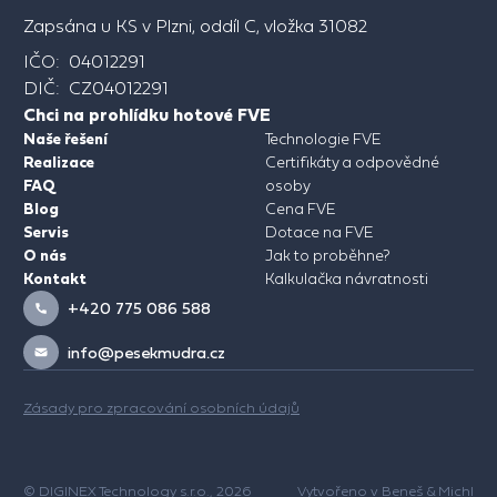
Zapsána u KS v Plzni, oddíl C, vložka 31082
IČO: 04012291
DIČ: CZ04012291
Chci na prohlídku hotové FVE
Naše řešení
Technologie FVE
Realizace
Certifikáty a odpovědné
FAQ
osoby
Blog
Cena FVE
Servis
Dotace na FVE
O nás
Jak to proběhne?
Kontakt
Kalkulačka návratnosti
+420 775 086 588
info@pesekmudra.cz
Zásady pro zpracování osobních údajů
© DIGINEX Technology s.r.o., 2026
Vytvořeno v
Beneš & Michl