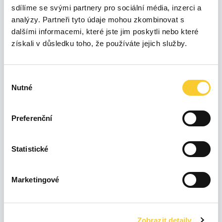
sdílíme se svými partnery pro sociální média, inzerci a
300
analýzy. Partneři tyto údaje mohou zkombinovat s
dalšími informacemi, které jste jim poskytli nebo které
200
získali v důsledku toho, že používáte jejich služby.
100
Výběr
Nutné
0
souhlasu
Úno 26
Čvn 26
Čvc 26
Led 26
Bře 26
Dub 26
Kvě 26
Srp 26
Preferenční
3 %
0,24 kWh
Statistické
0 %
0 kWh
Posledních
24h
30 %
2,48 kWh
67 %
5,6 kWh
Marketingové
Zobrazit detaily