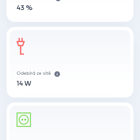
43 %
Odebírá ze sítě
14 W