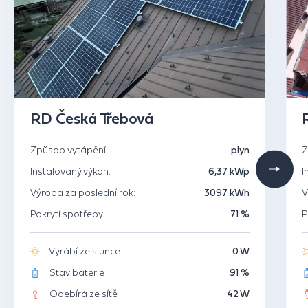
RD Česká Třebová
Způsob vytápění:
plyn
Z
Instalovaný výkon:
6,37 kWp
I
Výroba za poslední rok:
3097 kWh
V
Pokrytí spotřeby:
71 %
P
Vyrábí ze slunce
0 W
Stav baterie
91 %
Odebírá ze sítě
42 W