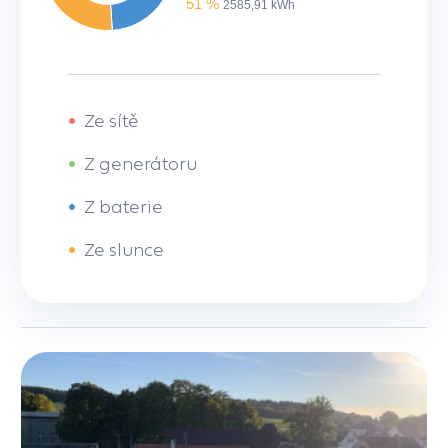
51 %
2585,91 kWh
•
Ze sítě
•
Z generátoru
•
Z baterie
•
Ze slunce