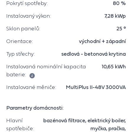
Pokrytí spotřeby:
80 %
Instalovaný výkon:
7,28 kWp
Sklon panelů:
25 °
Orientace:
východní + západní
Typ střechy:
sedlová - betonová krytina
Instalovaná nominální kapacita
10,65 kWh
baterie:
Instalované měniče:
MultiPlus II-48V 3000VA
Parametry domácnosti:
Hlavní
bazénová filtrace, elektrický boiler,
spotřebiče:
myčka, pračka,