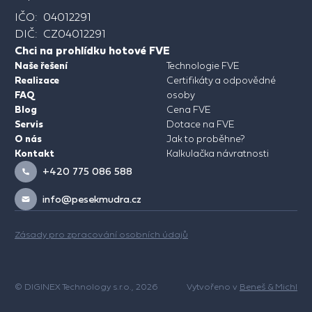
IČO: 04012291
DIČ: CZ04012291
Chci na prohlídku hotové FVE
Naše řešení
Technologie FVE
Realizace
Certifikáty a odpovědné
FAQ
osoby
Blog
Cena FVE
Servis
Dotace na FVE
O nás
Jak to proběhne?
Kontakt
Kalkulačka návratnosti
+420 775 086 588
info@pesekmudra.cz
Zásady pro zpracování osobních údajů
© DIGINEX Technology s.r.o., 2026
Vytvořeno v
Beneš & Michl