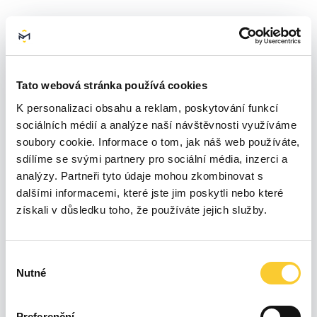
1200
Tato webová stránka používá cookies
1000
K personalizaci obsahu a reklam, poskytování funkcí
sociálních médií a analýze naší návštěvnosti využíváme
800
soubory cookie. Informace o tom, jak náš web používáte,
sdílíme se svými partnery pro sociální média, inzerci a
600
analýzy. Partneři tyto údaje mohou zkombinovat s
dalšími informacemi, které jste jim poskytli nebo které
získali v důsledku toho, že používáte jejich služby.
400
200
Výběr
Nutné
souhlasu
0
Úno 26
Čvn 26
Čvc 26
Led 26
Bře 26
Dub 26
Kvě 26
Srp 26
Preferenční