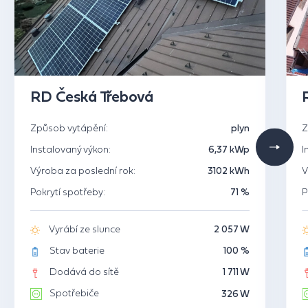
RD Česká Třebová
Způsob vytápění:
plyn
Z
Instalovaný výkon:
6,37 kWp
I
Výroba za poslední rok:
3102 kWh
V
Pokrytí spotřeby:
71 %
P
Vyrábí ze slunce
2 057 W
Stav baterie
100 %
Dodává do sítě
1 711 W
Spotřebiče
326 W