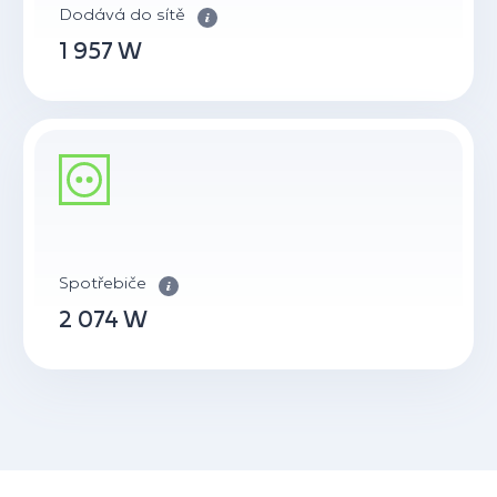
Dodává do sítě
1 957 W
Spotřebiče
2 074 W