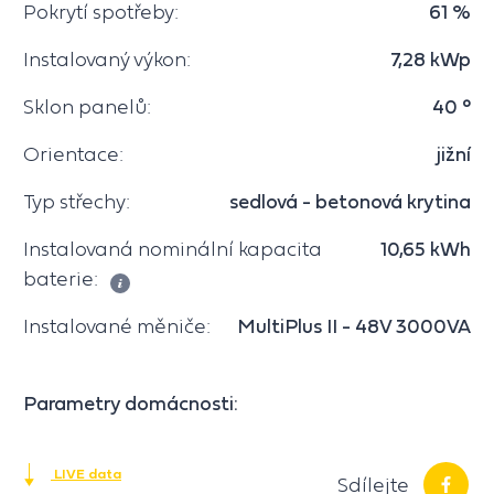
Pokrytí spotřeby:
61 %
Instalovaný výkon:
7,28 kWp
Sklon panelů:
40 °
Orientace:
jižní
Typ střechy:
sedlová - betonová krytina
Instalovaná nominální kapacita
10,65 kWh
baterie:
Instalované měniče:
MultiPlus II - 48V 3000VA
Parametry domácnosti:
LIVE data
Sdílejte