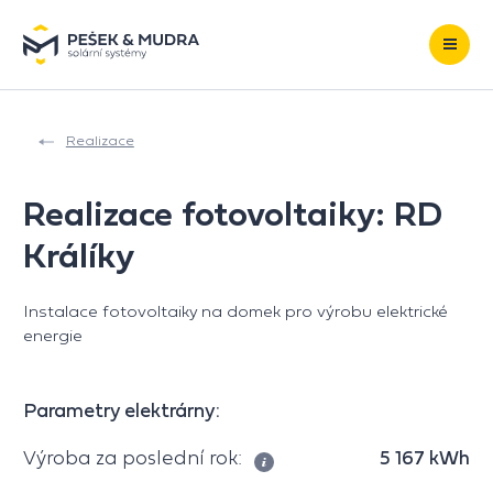
Přeskočit na obsah
Realizace
Realizace fotovoltaiky: RD
Králíky
Instalace fotovoltaiky na domek pro výrobu elektrické
energie
Parametry elektrárny:
Výroba za poslední rok:
5 167 kWh