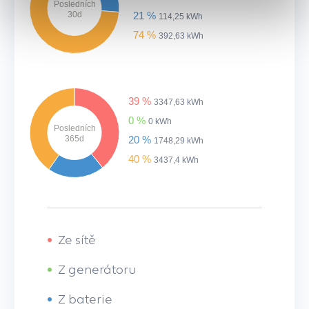
Posledních
30d
21 %
114,25 kWh
74 %
392,63 kWh
39 %
3347,63 kWh
0 %
0 kWh
Posledních
365d
20 %
1748,29 kWh
40 %
3437,4 kWh
•
Ze sítě
•
Z generátoru
•
Z baterie