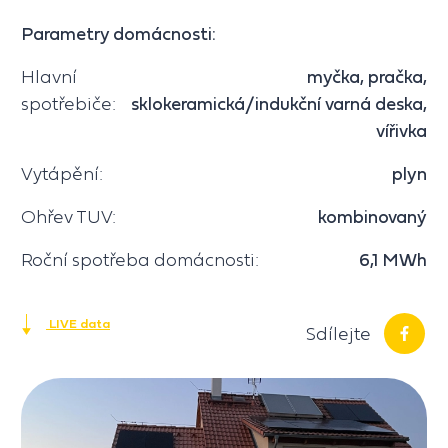
Parametry domácnosti:
Hlavní
myčka, pračka,
spotřebiče:
sklokeramická/indukční varná deska,
vířivka
Vytápění:
plyn
Ohřev TUV:
kombinovaný
Roční spotřeba domácnosti:
6,1 MWh
LIVE data
Sdílejte