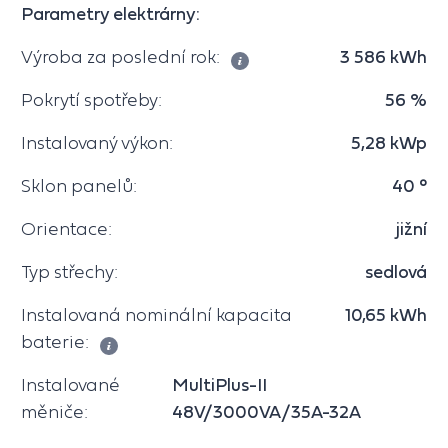
Parametry elektrárny:
Výroba za poslední rok:
3 586 kWh
Pokrytí spotřeby:
56 %
Instalovaný výkon:
5,28 kWp
Sklon panelů:
40 °
Orientace:
jižní
Typ střechy:
sedlová
Instalovaná nominální kapacita
10,65 kWh
baterie:
Instalované
MultiPlus-II
měniče:
48V/3000VA/35A-32A