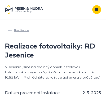
Přeskočit na obsah
Realizace
Realizace fotovoltaiky: RD
Jesenice
V Jesenici jsme na rodinný domek instalovali
fotovoltaiku o výkonu 5,28 kWp a baterie o kapacitě
10,65 kWh. Prohlédněte si, kolik vyrábí energie právě teď.
Datum provedení instalace:
2. 3. 2023