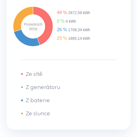
44 %
2872,59 kWh
0 %
0 kWh
Posledních
365d
26 %
1708,34 kWh
29 %
1885,14 kWh
•
Ze sítě
•
Z generátoru
•
Z baterie
•
Ze slunce