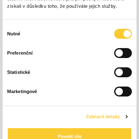
600
získali v důsledku toho, že používáte jejich služby.
500
Výběr
Nutné
400
souhlasu
300
Preferenční
200
Statistické
100
Marketingové
0
Úno 26
Čvn 26
Čvc 26
Led 26
Bře 26
Dub 26
Kvě 26
Srp 26
Zobrazit detaily
12 %
2,24 kWh
0 %
0 kWh
Posledních
Povolit vše