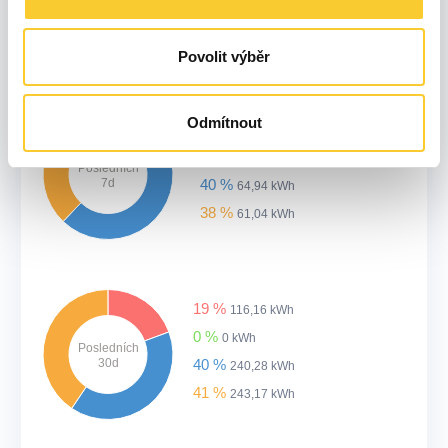
24h
29 %
5,54 kWh
59 %
11,09 kWh
Povolit výběr
Odmítnout
22 %
35,26 kWh
0 %
0 kWh
Posledních
7d
40 %
64,94 kWh
38 %
61,04 kWh
19 %
116,16 kWh
0 %
0 kWh
Posledních
30d
40 %
240,28 kWh
41 %
243,17 kWh