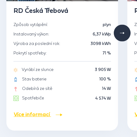
RD Česká Třebová
Způsob vytápění:
plyn
Z
Instalovaný výkon:
6,37 kWp
I
Výroba za poslední rok:
3098 kWh
V
Pokrytí spotřeby:
71 %
P
Vyrábí ze slunce
3 905 W
Stav baterie
100 %
Odebírá ze sítě
14 W
Spotřebiče
4 574 W
Více informací