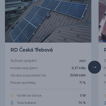
RD Česká Třebová
Způsob vytápění:
plyn
Z
Instalovaný výkon:
6,37 kWp
I
Výroba za poslední rok:
3098 kWh
V
Pokrytí spotřeby:
71 %
P
Vyrábí ze slunce
0 W
Stav baterie
74 %