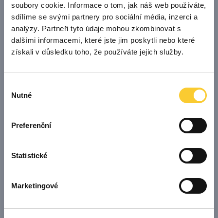
soubory cookie. Informace o tom, jak náš web používáte,
sdílíme se svými partnery pro sociální média, inzerci a
1 %
0,46 kWh
analýzy. Partneři tyto údaje mohou zkombinovat s
0 %
dalšími informacemi, které jste jim poskytli nebo které
0 kWh
Posledních
získali v důsledku toho, že používáte jejich služby.
24h
16 %
8,65 kWh
84 %
46,37 kWh
Výběr
Nutné
souhlasu
1 %
3,75 kWh
Preferenční
0 %
0 kWh
Posledních
7d
18 %
60,13 kWh
81 %
Statistické
277,94 kWh
Marketingové
1 %
15,53 kWh
0 %
0 kWh