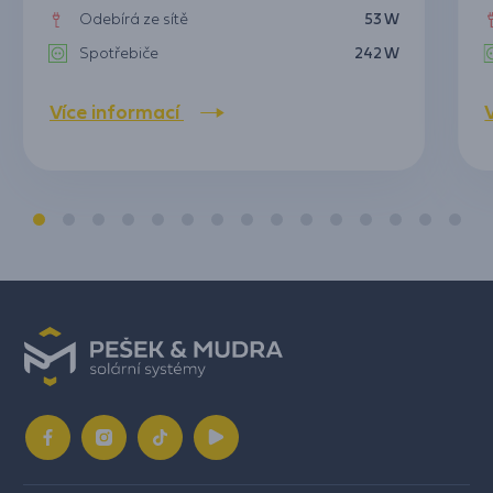
Odebírá ze sítě
53 W
Spotřebiče
242 W
Více informací