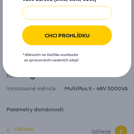
Pokrytí spotřeby:
81 %
Instalovaný výkon:
7,28 kWp
Sklon panelů:
10 °
CHCI PROHLÍDKU
Orientace:
Typ střechy:
plochá
* Kliknutím na tlačítko souhlasíte
se zpracováním osobních údajů
Instalovaná nominální kapacita
10,65 kWh
baterie:
Instalované měniče:
MultiPlus II - 48V 3000VA
Parametry domácnosti:
LIVE data
Sdílejte