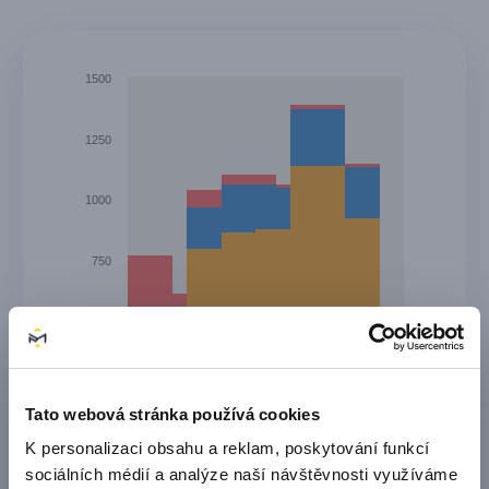
1500
1250
1000
750
500
250
Tato webová stránka používá cookies
0
K personalizaci obsahu a reklam, poskytování funkcí
Úno 26
Čvn 26
Čvc 26
Led 26
Bře 26
Dub 26
Kvě 26
Srp 26
sociálních médií a analýze naší návštěvnosti využíváme