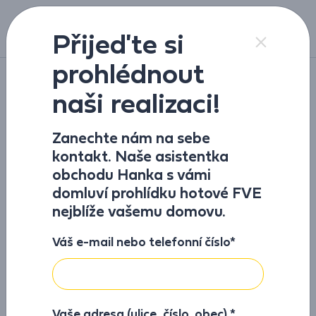
Přeskočit na obsah
Přijeďte si
prohlédnout
Realizace
naši realizaci!
Realizace fotovoltaiky: RD
Zanechte nám na sebe
kontakt. Naše asistentka
Dolní Újezd
obchodu Hanka s vámi
domluví prohlídku hotové FVE
Instalace fotovoltaiky na domek pro výrobu elektrické
nejblíže vašemu domovu.
energie
Váš e-mail nebo telefonní číslo*
Parametry elektrárny:
Výroba za poslední rok:
8 730 kWh
Vaše adresa (ulice, číslo, obec) *