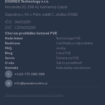
DIGINEX Technology s.r.o.
Kocanda 20, 338 42 Kamenný Újezd
Zapsána u KS v Plzni, oddíl C, vložka 31082
IČO: 04012291
DIČ: CZ04012291
Chci na prohlídku hotové FVE
Naše řešení
Technologie FVE
Realizace
Certifikáty a odpovědné
FAQ
osoby
Blog
Cena FVE
Servis
Dotace na FVE
O nás
Jak to proběhne?
Kontakt
Kalkulačka návratnosti
+420 775 086 588
info@pesekmudra.cz
Zásady pro zpracování osobních údajů