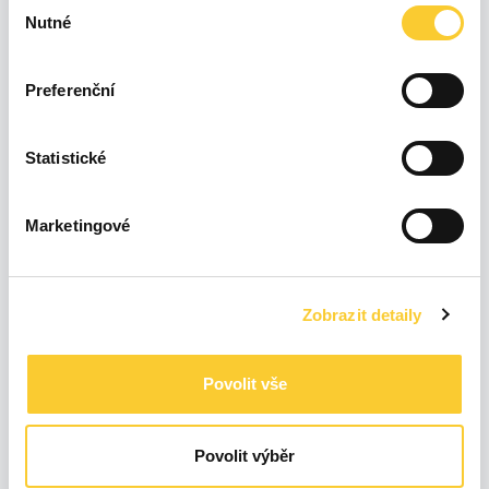
Výběr
Nutné
souhlasu
100
Preferenční
0
Úno 26
Čvn 26
Čvc 26
Led 26
Bře 26
Dub 26
Kvě 26
Srp 26
Statistické
Marketingové
23 %
3,73 kWh
0 %
0 kWh
Posledních
24h
43 %
6,96 kWh
Zobrazit detaily
34 %
5,54 kWh
Povolit vše
17 %
19,99 kWh
Povolit výběr
0 %
0 kWh
Posledních