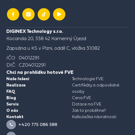
DIGINEX Technology s.r.o.
Kocanda 20, 338 42 Kamenný Újezd
Zapsána u KS v Plzni, oddíl C, vložka 31082
IČO: 04012291
DIČ: CZ04012291
Chci na prohlídku hotové FVE
Naše řešení
Technologie FVE
Realizace
Certifikáty a odpovědné
FAQ
osoby
Blog
Cena FVE
Servis
Dotace na FVE
O nás
Jak to proběhne?
Kontakt
Kalkulačka návratnosti
+420 775 086 588