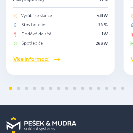
Vyrábí ze slunce
431 W
Stav baterie
74 %
Dodává do sítě
1 W
Spotřebiče
263 W
Více informací