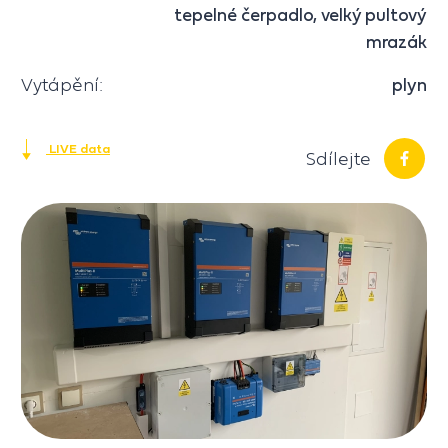
tepelné čerpadlo, velký pultový
mrazák
Vytápění:
plyn
LIVE data
Sdílejte