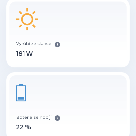
Vyrábí ze slunce
181 W
Baterie se nabíjí
22 %