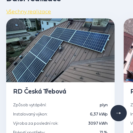
Všechny realizace
RD Česká Třebová
Způsob vytápění:
plyn
Z
Instalovaný výkon:
6,37 kWp
I
Výroba za poslední rok:
3097 kWh
V
Pokrytí spotřeby:
71 %
P