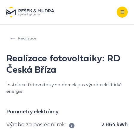
Přeskočit na obsah
Realizace
Realizace fotovoltaiky: RD
Česká Bříza
Instalace fotovoltaiky na domek pro výrobu elektrické
energie
Parametry elektrárny:
Výroba za poslední rok:
2 864 kWh