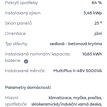
Pokrytí spotřeby:
64 %
Instalovaný výkon:
5,46 kWp
Sklon panelů:
25 °
Orientace:
jižní
Typ střechy:
sedlová - betonová krytina
Instalovaná nominální kapacita
10,65 kWh
baterie:
Instalované měniče:
MultiPlus II-48V 3000VA
Parametry domácnosti:
Hlavní
klimatizace, myčka, pračka,
spotřebiče:
sklokeramická/indukční varná deska,