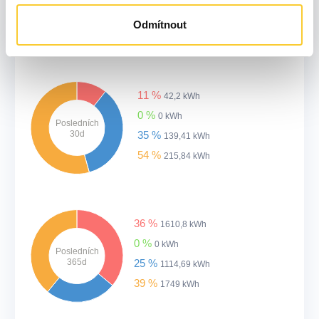
7d
36 %
42,84 kWh
Odmítnout
47 %
56,11 kWh
11 %
42,2 kWh
0 %
0 kWh
Posledních
30d
35 %
139,41 kWh
54 %
215,84 kWh
36 %
1610,8 kWh
0 %
0 kWh
Posledních
365d
25 %
1114,69 kWh
39 %
1749 kWh