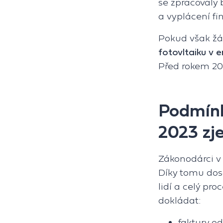
se zpracovaly
a vyplácení fi
Pokud však žá
fotovltaiku v 
Před rokem 202
Podmínk
2023 zj
Zákonodárci v
Díky tomu dosa
lidí a celý pro
dokládat:
faktury od