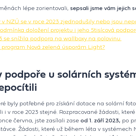
měnách lépe zorientovali,
sepsali jsme vám jejich 
v NZÚ se v roce 2023 zjednodušily nebo jsou nep
odmínka doložení projektu i jeho 5tisícová podpor
3 se snížila podpora na wallboxy na polovinu.
 program Nová zelená úsporám Light?
 podpoře u solárních systém
pocítili
ré byly potřebné pro získání dotace na solární foto
i i v roce 2023 stejné. Rozpracované žádosti, které j
nce června, jste zasílali zase
od 1. září 2023,
po p
távce. Žádosti, které už během léta v systémech 