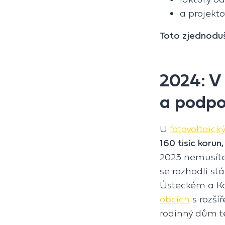
a projekt
Toto zjednoduše
2024: V
a podpor
U
fotovoltaick
160 tisíc korun
2023 nemusíte
se rozhodli st
Ústeckém a Ka
obcích
s rozší
rodinný dům te