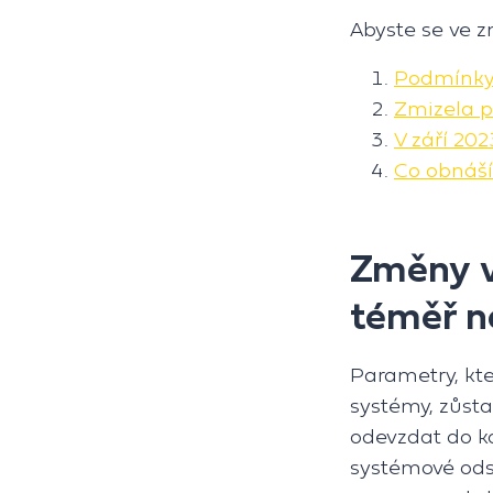
Abyste se ve z
Podmínky 
Zmizela p
V září 202
Co obnáší
Změny v
téměř ne
Parametry, kte
systémy, zůstal
odevzdat do ko
systémové ods