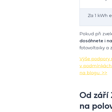
Za 1 kWh 
Pokud při zve
dosáhnete i na
fotovoltaiky a 
Výše podpory n
v podmínkách a
na blogu. >>
Od září 
na polo