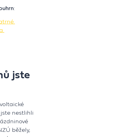
souhrn
:
atrné.
a.
ů jste
voltaické
ste nestlihli
rázdninové
NZÚ běžely,