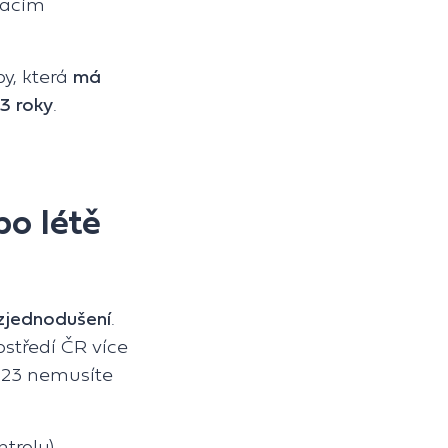
zacím
y, která
má
3 roky
.
o létě
e zjednodušení
.
středí ČR více
 2023 nemusíte
ntrolu)