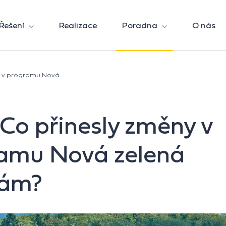
Řešení
Realizace
Poradna
O nás
ny v programu Nová…
 Co přinesly změny v
amu Nová zelená
rám?