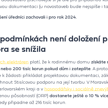
ovou dokumentaci (u novostaveb bude nejspíše i ta
ní úředníci zachovali i pro rok 2024.
 podmínkách není doložení p
a se snížila
ých elektráren
platí, že k rodinnému domu
získáte
, nebo 200 tisíc korun pokud dům i zateplíte
. A prot
 k žádosti přikládat projektovou dokumentaci, zá
áhnout 5tisícovou podporu na její tvorbu. V Moravs
rlovarském kraji a v
hospodářsky i sociálně znev
řenou působností (ORP)
dostanete ještě o 10 % víc
dy připadne až 216 tisíc korun.