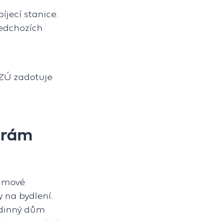
íjecí stanice.
ředchozích
ZÚ zadotuje
orám
íjmové
y na bydlení.
odinný dům