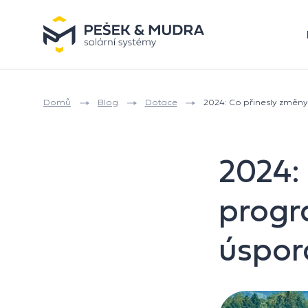
Přeskočit na obsah
Domů
Blog
Dotace
2024: Co přinesly změ
2024:
progr
úspo