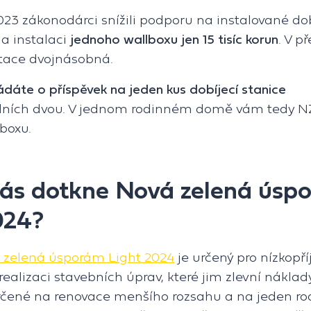
023 zákonodárci snížili podporu na instalované dob
na instalaci
jednoho wallboxu jen 15 tisíc korun
. V p
otace dvojnásobná.
dáte o příspěvek na jeden kus dobíjecí stanice
dních dvou. V jednom rodinném domě vám tedy N
boxu.
vás dotkne Nová zelená úsp
024?
 zelená úsporám Light 2024
je určený pro nízkopř
ealizaci stavebních úprav, které jim zlevní náklad
rčené na renovace menšího rozsahu a na jeden r