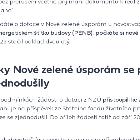
 bez přerušení včetně přijímání dokumentů k reali
nancí.
dáte o dotace v Nové zelené úsporám u novostvab
energetickém štítku budovy (PENB), počkáte si nově 
3 stačil odklad dvouletý.
y Nové zelené úsporám se p
ednodušily
 podmínkách žádosti o dotaci z NZÚ
přistoupili k
huje na příspěvek ze Státního fondu životního pro
ces se zjednodušil. Do příloh žádosti totiž od září
 dodavatelů (uschovejte si je ale pro případnou ko