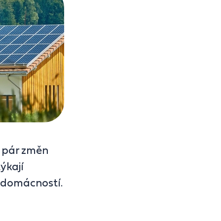
 pár změn
ýkají
 domácností.