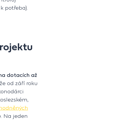
k potřeba).
rojektu
 na dotacích až
ože od září roku
konodárci
koslezském,
ýhodněných
e
. Na jeden