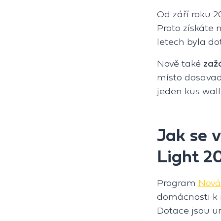
Od září roku 2
Proto získáte 
letech byla d
Nově také
zažá
místo dosava
jeden kus wall
Jak se 
Light 2
Program
Nová
domácnosti k r
Dotace jsou u