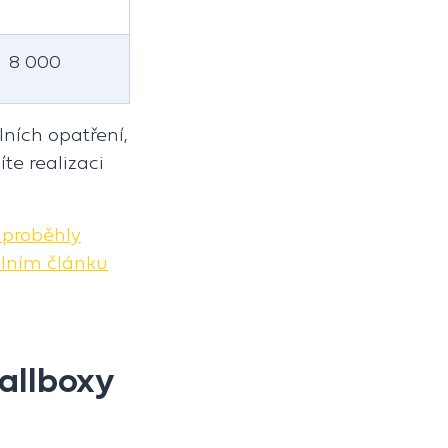
8 000
ních opatření,
íte realizaci
 proběhly
álním článku
wallboxy