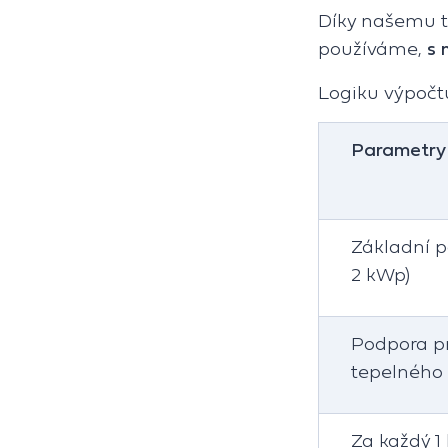
Díky našemu te
používáme,
s 
Logiku výpočtu
Parametry 
Základní 
2 kWp)
Podpora pr
tepelného
Za každý 1