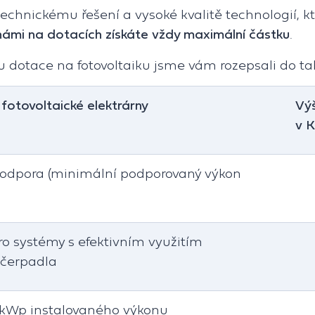
chnickému řešení a vysoké kvalitě technologií, k
námi na dotacích získáte vždy maximální částku
.
 dotace na fotovoltaiku jsme vám rozepsali do ta
fotovoltaické elektrárny
Vý
v K
podpora (minimální podporovaný výkon
o systémy s efektivním využitím
 čerpadla
 kWp instalovaného výkonu