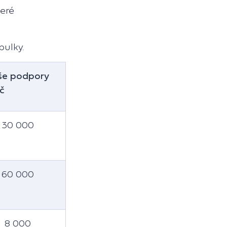
teré
bulky.
še podpory
č
30 000
60 000
8 000